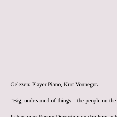
Gelezen: Player Piano, Kurt Vonnegut.
“Big, undreamed-of-things – the people on the 
Ik lees over Renate Dorrestein en dan kom je 