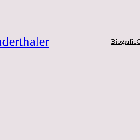
derthaler
Biografie
C