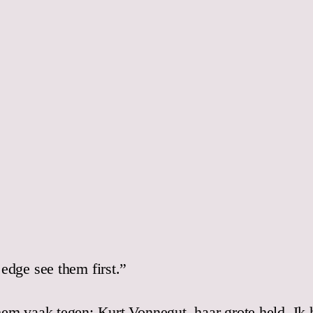
edge see them first.”
hem vaak tegen: Kurt Vonnegut, haar grote held. Ik 