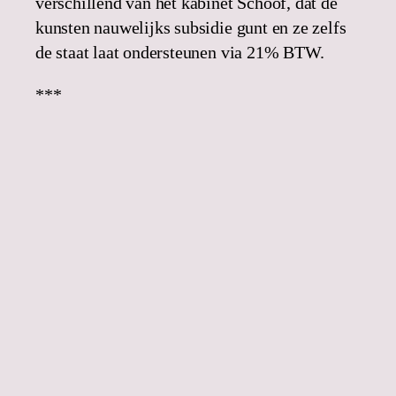
verschillend van het kabinet Schoof, dat de
kunsten nauwelijks subsidie gunt en ze zelfs
de staat laat ondersteunen via 21% BTW.
***
p.s: voor de andere Saul fans, nog heel even
over die scene met de kopieermachine. Die
gaat over de kracht van woorden, overtuigen,
liegen. Schrijvers liegen en manipuleren om
pijnlijke waarheden te laten zien, het
verborgene bloot te leggen. Geheime dromen,
verlangens, de hoop dat er toch iets goeds en
moois kan gebeuren in de oneerlijke
voorspelbaarheid van het leven. Dat er een
bedoeling is, toch nog.