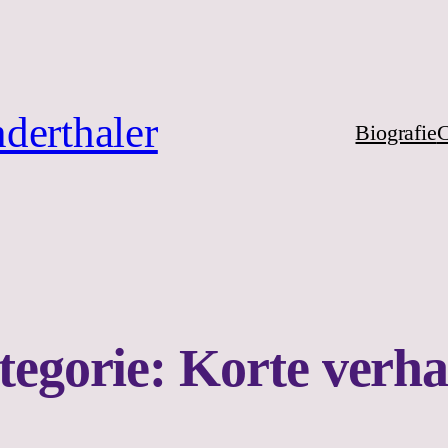
derthaler
Biografie
C
tegorie:
Korte verha