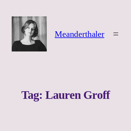
Ga
naar
de
inhoud
Meanderthaler
Tag:
Lauren Groff