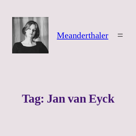
Ga
naar
de
inhoud
Meanderthaler
Tag:
Jan van Eyck